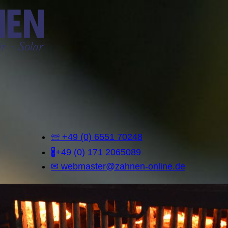
🕾 +49 (0) 6551 70248
🖁+49 (0) 171 2065089
✉ webmaster@zahnen-online.de