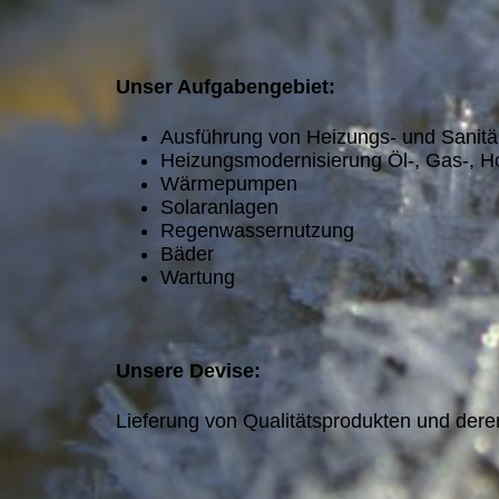
Unser Aufgabengebiet:
Ausführung von Heizungs- und Sanitär
Heizungsmodernisierung Öl-, Gas-, Ho
Wärmepumpen
Solaranlagen
Regenwassernutzung
Bäder
Wartung
Unsere Devise:
Lieferung von Qualitätsprodukten und deren